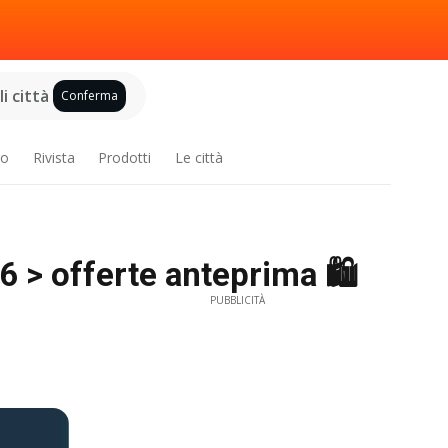
i città
Conferma
ro
Rivista
Prodotti
Le città
 > offerte anteprima 🛍️
PUBBLICITÀ