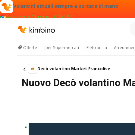
Volantini attuali sempre a portata di mano
Aggiungi a Chrome - GRATIS
Offerte
Iper Supermercati
Elettronica
Arredament
Decò volantino Market Francolise
Nuovo Decò volantino Mar