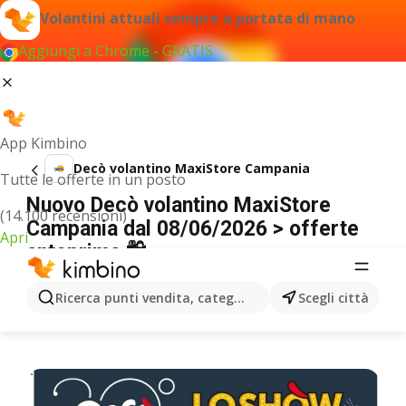
Volantini attuali sempre a portata di mano
Aggiungi a Chrome - GRATIS
App Kimbino
Decò volantino MaxiStore Campania
Tutte le offerte in un posto
Nuovo Decò volantino MaxiStore
(14.100 recensioni)
Campania dal 08/06/2026 > offerte
Apri
anteprima 🛍️
PUBBLICITÀ
Ricerca punti vendita, categorie, prodotti...
Scegli città