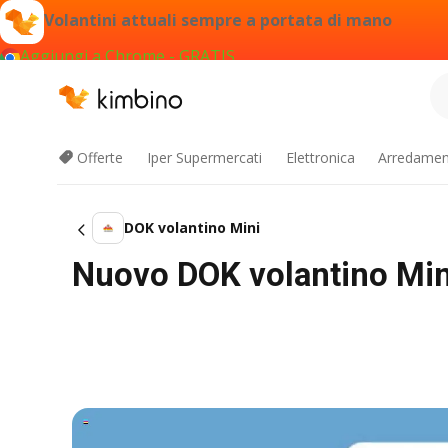
Volantini attuali sempre a portata di mano
Aggiungi a Chrome - GRATIS
Offerte
Iper Supermercati
Elettronica
Arredament
DOK volantino Mini
Nuovo DOK volantino Mini