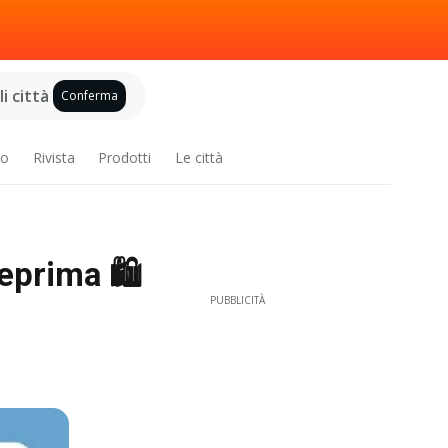
i città
Conferma
ro
Rivista
Prodotti
Le città
eprima 🛍️
PUBBLICITÀ