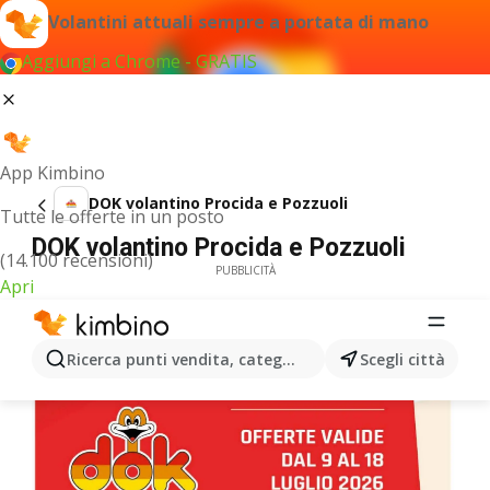
Volantini attuali sempre a portata di mano
Aggiungi a Chrome - GRATIS
App Kimbino
DOK volantino Procida e Pozzuoli
Tutte le offerte in un posto
DOK volantino Procida e Pozzuoli
(14.100 recensioni)
PUBBLICITÀ
Apri
Ricerca punti vendita, categorie, prodotti...
Scegli città