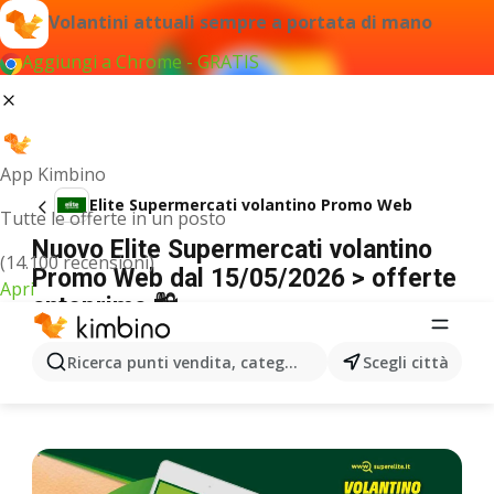
Volantini attuali sempre a portata di mano
Aggiungi a Chrome - GRATIS
App Kimbino
Elite Supermercati volantino Promo Web
Tutte le offerte in un posto
Nuovo Elite Supermercati volantino
(14.100 recensioni)
Promo Web dal 15/05/2026 > offerte
Apri
anteprima 🛍️
PUBBLICITÀ
Ricerca punti vendita, categorie, prodotti...
Scegli città