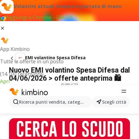
Volantini attuali sempre a portata di mano
Aggiungi a Chrome - GRATIS
App Kimbino
EMI volantino Spesa Difesa
Tutte le offerte in un posto
Nuovo EMI volantino Spesa Difesa dal
(14.100 recensioni)
04/06/2026 > offerte anteprima 🛍️
Apri
PUBBLICITÀ
Ricerca punti vendita, categorie, prodotti...
Scegli città