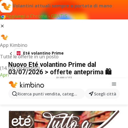
Volantini attuali sempre a portata di mano
Aggiungi a Chrome - GRATIS
App Kimbino
Eté volantino Prime
Tutte le offerte in un posto
Nuovo Eté volantino Prime dal
(14.100 recensioni)
03/07/2026 > offerte anteprima 🛍️
Apri
PUBBLICITÀ
Ricerca punti vendita, categorie, prodotti...
Scegli città