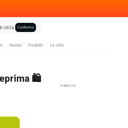
i città
Conferma
ro
Rivista
Prodotti
Le città
eprima 🛍️
PUBBLICITÀ