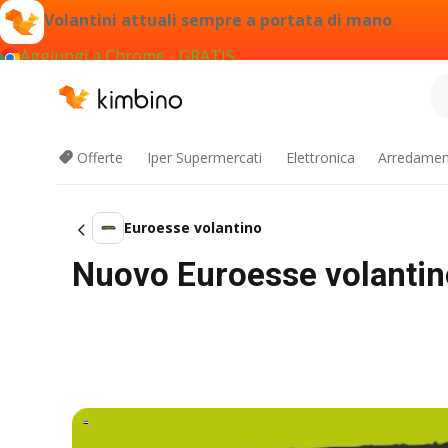
Volantini attuali sempre a portata di mano
Aggiungi a Chrome - GRATIS
Offerte
Iper Supermercati
Elettronica
Arredament
Euroesse volantino
Nuovo Euroesse volantino