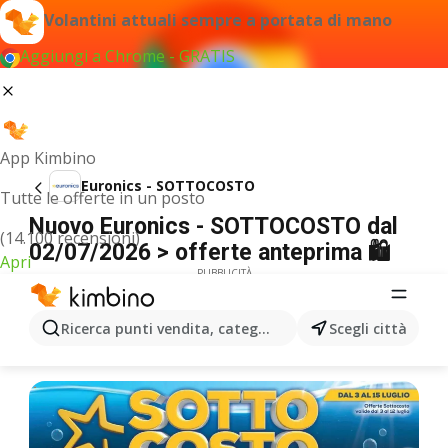
Volantini attuali sempre a portata di mano
Aggiungi a Chrome - GRATIS
App Kimbino
Euronics - SOTTOCOSTO
Tutte le offerte in un posto
Nuovo Euronics - SOTTOCOSTO dal
(14.100 recensioni)
02/07/2026 > offerte anteprima 🛍️
Apri
PUBBLICITÀ
Ricerca punti vendita, categorie, prodotti...
Scegli città