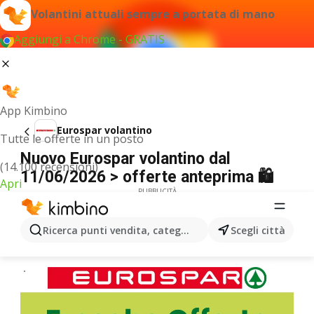
Volantini attuali sempre a portata di mano
Aggiungi a Chrome - GRATIS
App Kimbino
Eurospar volantino
Tutte le offerte in un posto
Nuovo Eurospar volantino dal
(14.100 recensioni)
11/06/2026 > offerte anteprima 🛍️
Apri
PUBBLICITÀ
Ricerca punti vendita, categorie, prodotti...
Scegli città