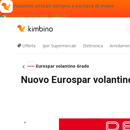
Volantini attuali sempre a portata di mano
Aggiungi a Chrome - GRATIS
Offerte
Iper Supermercati
Elettronica
Arredament
Eurospar volantino Grado
Nuovo Eurospar volantino