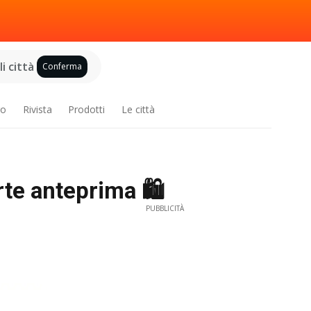
i città
Conferma
ro
Rivista
Prodotti
Le città
te anteprima 🛍️
PUBBLICITÀ