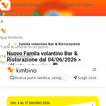
Volantini attuali sempre a portata di mano
Aggiungi a Chrome - GRATIS
App Kimbino
Famila volantino Bar & Ristorazione
Tutte le offerte in un posto
Nuovo Famila volantino Bar &
(14.100 recensioni)
Ristorazione dal 04/06/2026 >
Apri
offerte anteprima 🛍️
PUBBLICITÀ
Ricerca punti vendita, categorie, prodotti...
Scegli città