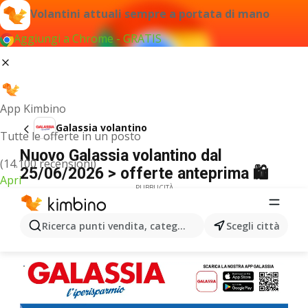
Volantini attuali sempre a portata di mano
Aggiungi a Chrome - GRATIS
App Kimbino
Galassia volantino
Tutte le offerte in un posto
Nuovo Galassia volantino dal
(14.100 recensioni)
25/06/2026 > offerte anteprima 🛍️
Apri
PUBBLICITÀ
Ricerca punti vendita, categorie, prodotti...
Scegli città