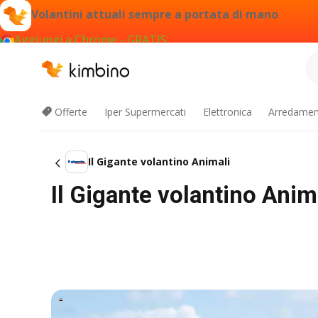
Volantini attuali sempre a portata di mano
Aggiungi a Chrome - GRATIS
Offerte
Iper Supermercati
Elettronica
Arredament
Il Gigante volantino Animali
Il Gigante volantino Anim