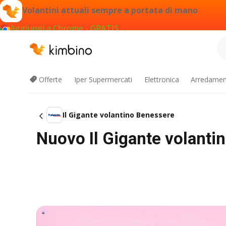
Volantini attuali sempre a portata di mano
Aggiungi a Chrome - GRATIS
Offerte
Iper Supermercati
Elettronica
Arredament
Il Gigante volantino Benessere
Nuovo Il Gigante volanti