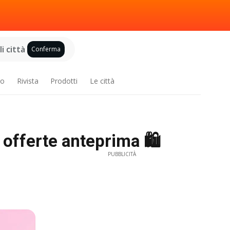
i città
Conferma
ro
Rivista
Prodotti
Le città
offerte anteprima 🛍️
PUBBLICITÀ