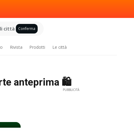
i città
Conferma
ro
Rivista
Prodotti
Le città
rte anteprima 🛍️
PUBBLICITÀ