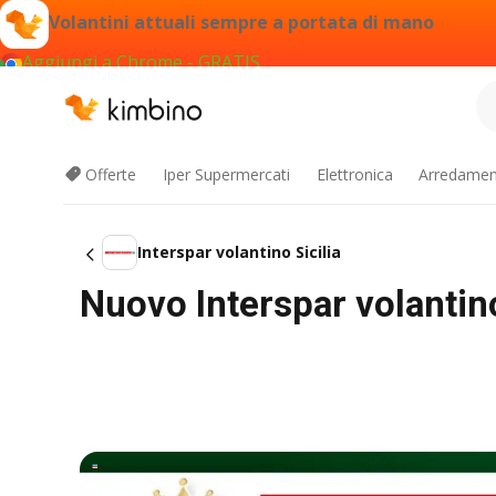
Volantini attuali sempre a portata di mano
Aggiungi a Chrome - GRATIS
Offerte
Iper Supermercati
Elettronica
Arredament
Interspar volantino Sicilia
Nuovo Interspar volantino