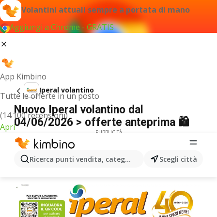
Volantini attuali sempre a portata di mano
Aggiungi a Chrome - GRATIS
App Kimbino
Iperal volantino
Tutte le offerte in un posto
Nuovo Iperal volantino dal
(14.100 recensioni)
04/06/2026 > offerte anteprima 🛍️
Apri
PUBBLICITÀ
Ricerca punti vendita, categorie, prodotti...
Scegli città