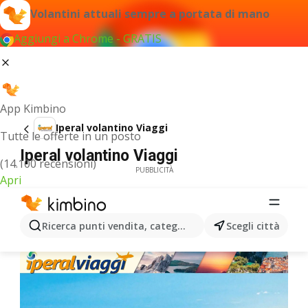
Volantini attuali sempre a portata di mano
Aggiungi a Chrome - GRATIS
App Kimbino
Iperal volantino Viaggi
Tutte le offerte in un posto
Iperal volantino Viaggi
(14.100 recensioni)
PUBBLICITÀ
Apri
Ricerca punti vendita, categorie, prodotti...
Scegli città