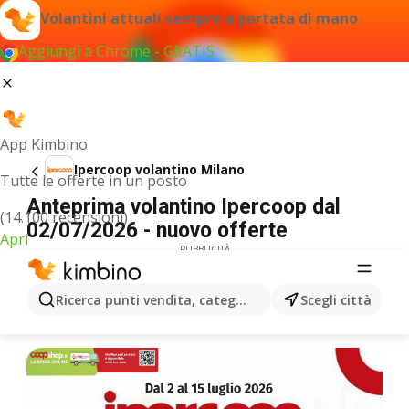
Volantini attuali sempre a portata di mano
Aggiungi a Chrome - GRATIS
App Kimbino
Ipercoop volantino Milano
Tutte le offerte in un posto
Anteprima volantino Ipercoop dal
(14.100 recensioni)
02/07/2026 - nuovo offerte
Apri
PUBBLICITÀ
Ricerca punti vendita, categorie, prodotti...
Scegli città