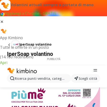
Volantini attuali sempre a portata di mano
Aggiungi a Chrome - GRATIS
App Kimbino
IperSoap volantino
Tutte le offerte in un posto
IperSoap volantino
(14.100 recensioni)
PUBBLICITÀ
Apri
Ricerca punti vendita, categorie, prodotti...
Scegli città