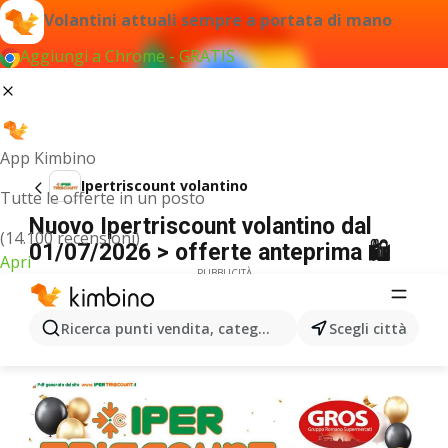
Volantini attuali sempre a portata di mano
Aggiungi a Chrome - GRATIS
App Kimbino
Ipertriscount volantino
Tutte le offerte in un posto
Nuovo Ipertriscount volantino dal
(14.100 recensioni)
01/07/2026 > offerte anteprima 🛍️
Apri
PUBBLICITÀ
Ricerca punti vendita, categorie, prodotti...
Scegli città