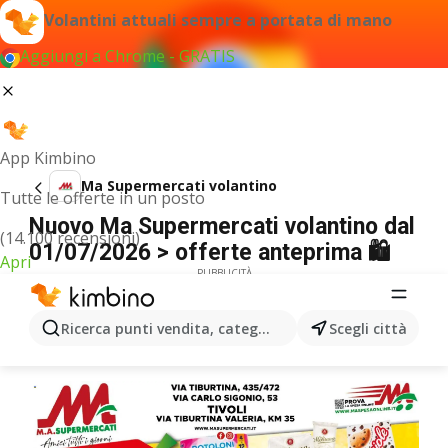
Volantini attuali sempre a portata di mano
Aggiungi a Chrome - GRATIS
App Kimbino
Ma Supermercati volantino
Tutte le offerte in un posto
Nuovo Ma Supermercati volantino dal
(14.100 recensioni)
01/07/2026 > offerte anteprima 🛍️
Apri
PUBBLICITÀ
Ricerca punti vendita, categorie, prodotti...
Scegli città