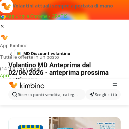
Volantini attuali sempre a portata di mano
Aggiungi a Chrome - GRATIS
App Kimbino
MD Discount volantino
Tutte le offerte in un posto
Volantino MD Anteprima dal
(14.100 recensioni)
02/06/2026 - anteprima prossima
Apri
settimana
PUBBLICITÀ
Ricerca punti vendita, categorie, prodotti...
Scegli città