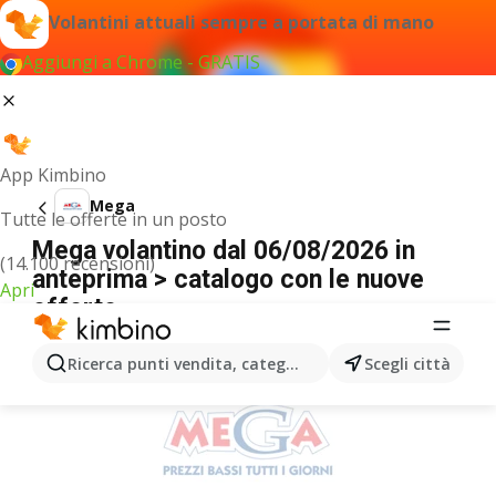
Volantini attuali sempre a portata di mano
Aggiungi a Chrome - GRATIS
App Kimbino
Mega
Tutte le offerte in un posto
Mega volantino dal 06/08/2026 in
(14.100 recensioni)
anteprima > catalogo con le nuove
Apri
offerte
PUBBLICITÀ
Ricerca punti vendita, categorie, prodotti...
Scegli città