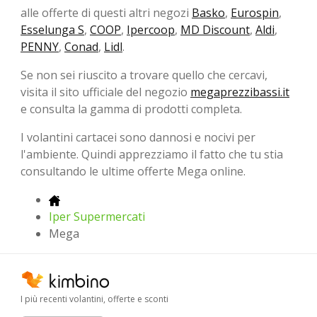
alle offerte di questi altri negozi
Basko
,
Eurospin
,
Esselunga S
,
COOP
,
Ipercoop
,
MD Discount
,
Aldi
,
PENNY
,
Conad
,
Lidl
.
Se non sei riuscito a trovare quello che cercavi,
visita il sito ufficiale del negozio
megaprezzibassi.it
e consulta la gamma di prodotti completa.
I volantini cartacei sono dannosi e nocivi per
l'ambiente. Quindi apprezziamo il fatto che tu stia
consultando le ultime offerte Mega online.
Iper Supermercati
Mega
I più recenti volantini, offerte e sconti