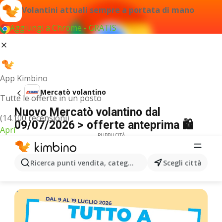
Volantini attuali sempre a portata di mano
Aggiungi a Chrome - GRATIS
App Kimbino
Mercatò volantino
Tutte le offerte in un posto
Nuovo Mercatò volantino dal
(14.100 recensioni)
09/07/2026 > offerte anteprima 🛍️
Apri
PUBBLICITÀ
Ricerca punti vendita, categorie, prodotti...
Scegli città