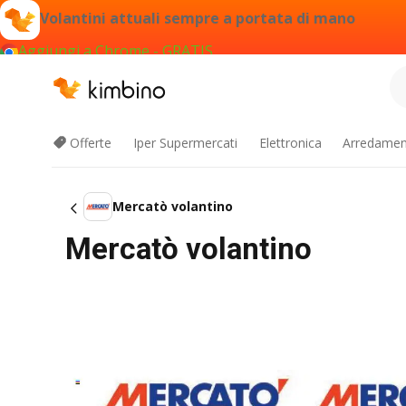
Volantini attuali sempre a portata di mano
Aggiungi a Chrome - GRATIS
Offerte
Iper Supermercati
Elettronica
Arredament
Mercatò volantino
Mercatò volantino