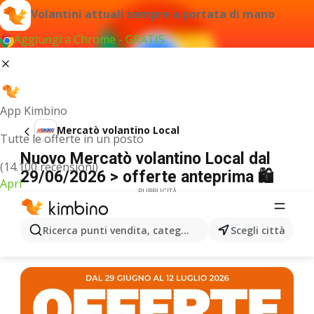
Volantini attuali sempre a portata di mano
Aggiungi a Chrome - GRATIS
App Kimbino
Mercatò volantino Local
Tutte le offerte in un posto
Nuovo Mercatò volantino Local dal
(14.100 recensioni)
29/06/2026 > offerte anteprima 🛍️
Apri
PUBBLICITÀ
Ricerca punti vendita, categorie, prodotti...
Scegli città