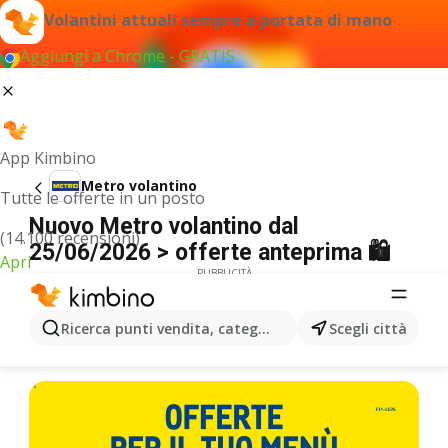
Volantini attuali sempre a portata di mano
Aggiungi a Chrome - GRATIS
App Kimbino
Metro volantino
Tutte le offerte in un posto
Nuovo Metro volantino dal
(14.100 recensioni)
25/06/2026 > offerte anteprima 🛍️
Apri
PUBBLICITÀ
Ricerca punti vendita, categorie, prodotti...
Scegli città