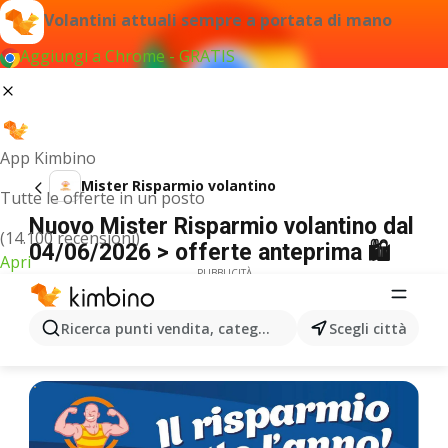
Volantini attuali sempre a portata di mano
Aggiungi a Chrome - GRATIS
App Kimbino
Mister Risparmio volantino
Tutte le offerte in un posto
Nuovo Mister Risparmio volantino dal
(14.100 recensioni)
04/06/2026 > offerte anteprima 🛍️
Apri
PUBBLICITÀ
Ricerca punti vendita, categorie, prodotti...
Scegli città