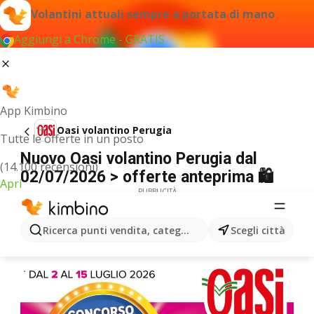
Volantini attuali sempre a portata di mano
Aggiungi a Chrome - GRATIS
App Kimbino
Oasi volantino Perugia
Tutte le offerte in un posto
Nuovo Oasi volantino Perugia dal
(14.100 recensioni)
02/07/2026 > offerte anteprima 🛍️
Apri
PUBBLICITÀ
Ricerca punti vendita, categorie, prodotti...
Scegli città