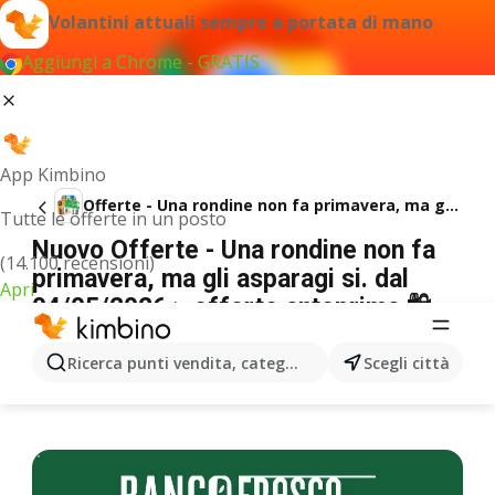
Volantini attuali sempre a portata di mano
Aggiungi a Chrome - GRATIS
App Kimbino
Offerte - Una rondine non fa primavera, ma gli asparagi si.
Tutte le offerte in un posto
Nuovo Offerte - Una rondine non fa
(14.100 recensioni)
primavera, ma gli asparagi si. dal
Apri
04/05/2026 > offerte anteprima 🛍️
PUBBLICITÀ
Ricerca punti vendita, categorie, prodotti...
Scegli città