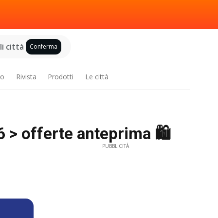
i città
Conferma
ro
Rivista
Prodotti
Le città
> offerte anteprima 🛍️
PUBBLICITÀ