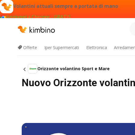
Volantini attuali sempre a portata di mano
Aggiungi a Chrome - GRATIS
Offerte
Iper Supermercati
Elettronica
Arredament
Orizzonte volantino Sport e Mare
Nuovo Orizzonte volantin