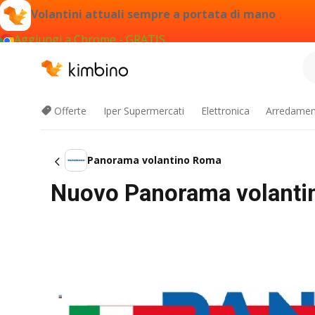
Volantini attuali sempre a portata di mano
Aggiungi a Chrome - GRATIS
Offerte
Iper Supermercati
Elettronica
Arredament
Panorama volantino Roma
Nuovo Panorama volantin