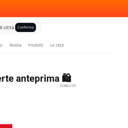
i città
Conferma
ro
Rivista
Prodotti
Le città
te anteprima 🛍️
PUBBLICITÀ