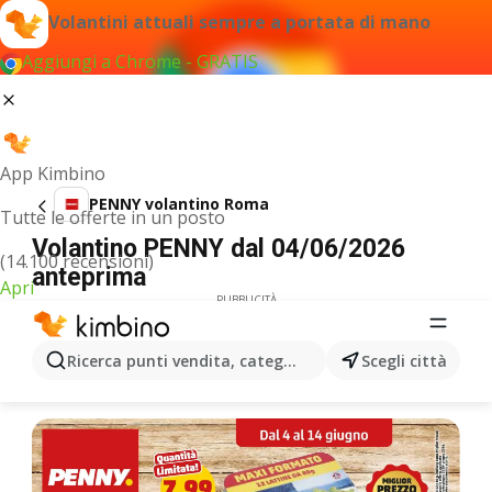
Volantini attuali sempre a portata di mano
Aggiungi a Chrome - GRATIS
App Kimbino
PENNY volantino Roma
Tutte le offerte in un posto
Volantino PENNY dal 04/06/2026
(14.100 recensioni)
anteprima
Apri
PUBBLICITÀ
Ricerca punti vendita, categorie, prodotti...
Scegli città