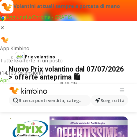
Volantini attuali sempre a portata di mano
Aggiungi a Chrome - GRATIS
App Kimbino
Prix volantino
Tutte le offerte in un posto
Nuovo Prix volantino dal 07/07/2026
(14.100 recensioni)
> offerte anteprima 🛍️
Apri
PUBBLICITÀ
Ricerca punti vendita, categorie, prodotti...
Scegli città