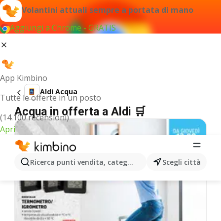
Volantini attuali sempre a portata di mano
Aggiungi a Chrome - GRATIS
App Kimbino
Aldi Acqua
Tutte le offerte in un posto
Acqua in offerta a Aldi 🛒
(14.100 recensioni)
Apri
Ricerca punti vendita, categorie, prodotti...
Scegli città