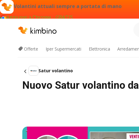
Volantini attuali sempre a portata di mano
Aggiungi a Chrome - GRATIS
Offerte
Iper Supermercati
Elettronica
Arredament
Satur volantino
Nuovo Satur volantino da