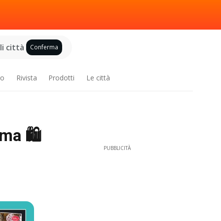
i città
Conferma
ro
Rivista
Prodotti
Le città
ma 🛍️
PUBBLICITÀ