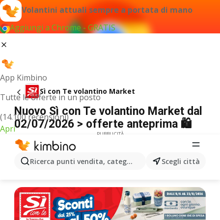
Volantini attuali sempre a portata di mano
Aggiungi a Chrome - GRATIS
App Kimbino
Sì con Te volantino Market
Tutte le offerte in un posto
Nuovo Sì con Te volantino Market dal
(14.100 recensioni)
02/07/2026 > offerte anteprima 🛍️
Apri
PUBBLICITÀ
Ricerca punti vendita, categorie, prodotti...
Scegli città