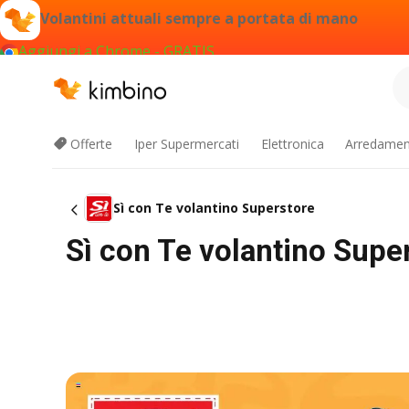
Volantini attuali sempre a portata di mano
Aggiungi a Chrome - GRATIS
Offerte
Iper Supermercati
Elettronica
Arredament
Sì con Te volantino Superstore
Sì con Te volantino Supe