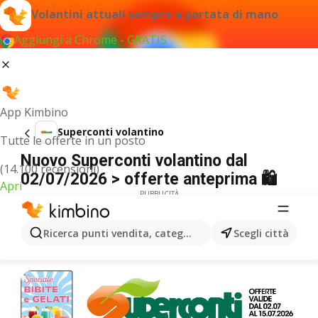
Volantini attuali sempre a portata di mano
Aggiungi a Chrome - GRATIS
App Kimbino
Superconti volantino
Tutte le offerte in un posto
Nuovo Superconti volantino dal
(14.100 recensioni)
02/07/2026 > offerte anteprima 🛍️
Apri
PUBBLICITÀ
Ricerca punti vendita, categorie, prodotti...
Scegli città