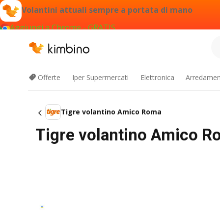
Volantini attuali sempre a portata di mano
Aggiungi a Chrome - GRATIS
Offerte
Iper Supermercati
Elettronica
Arredament
Tigre volantino Amico Roma
Tigre volantino Amico R