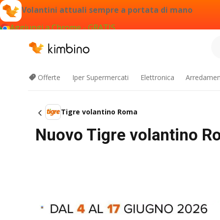
Volantini attuali sempre a portata di mano
Aggiungi a Chrome - GRATIS
Offerte
Iper Supermercati
Elettronica
Arredament
Tigre volantino Roma
Nuovo Tigre volantino Ro