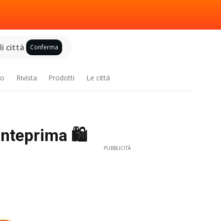
i città
Conferma
ro
Rivista
Prodotti
Le città
nteprima 🛍️
PUBBLICITÀ