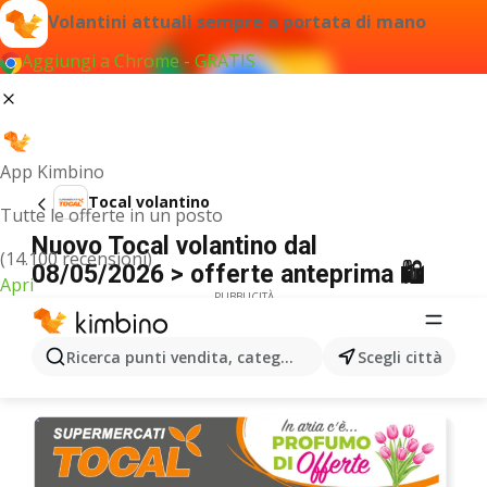
Volantini attuali sempre a portata di mano
Aggiungi a Chrome - GRATIS
App Kimbino
Tocal volantino
Tutte le offerte in un posto
Nuovo Tocal volantino dal
(14.100 recensioni)
08/05/2026 > offerte anteprima 🛍️
Apri
PUBBLICITÀ
Ricerca punti vendita, categorie, prodotti...
Scegli città