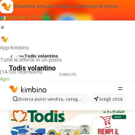
Volantini attuali sempre a portata di mano
Aggiungi a Chrome - GRATIS
App Kimbino
Todis volantino
Tutte le offerte in un posto
Todis volantino
(14.100 recensioni)
PUBBLICITÀ
Apri
Ricerca punti vendita, categorie, prodotti...
Scegli città