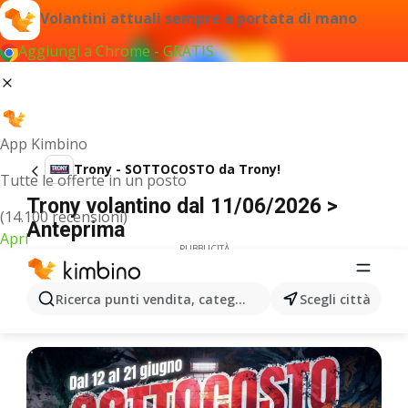
Volantini attuali sempre a portata di mano
Aggiungi a Chrome - GRATIS
App Kimbino
Trony - SOTTOCOSTO da Trony!
Tutte le offerte in un posto
Trony volantino dal 11/06/2026 >
(14.100 recensioni)
Anteprima
Apri
PUBBLICITÀ
Ricerca punti vendita, categorie, prodotti...
Scegli città