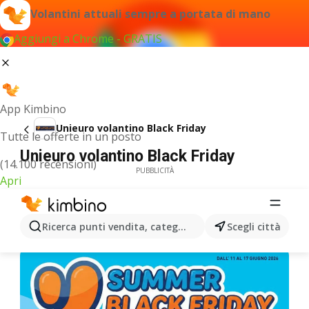
Volantini attuali sempre a portata di mano
Aggiungi a Chrome - GRATIS
App Kimbino
Unieuro volantino Black Friday
Tutte le offerte in un posto
Unieuro volantino Black Friday
(14.100 recensioni)
PUBBLICITÀ
Apri
Ricerca punti vendita, categorie, prodotti...
Scegli città