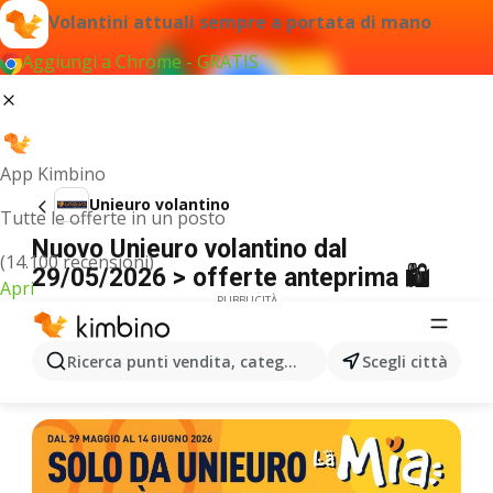
Volantini attuali sempre a portata di mano
Aggiungi a Chrome - GRATIS
App Kimbino
Unieuro volantino
Tutte le offerte in un posto
Nuovo Unieuro volantino dal
(14.100 recensioni)
29/05/2026 > offerte anteprima 🛍️
Apri
PUBBLICITÀ
Ricerca punti vendita, categorie, prodotti...
Scegli città