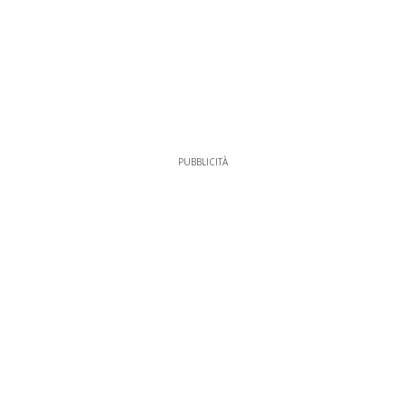
PUBBLICITÀ