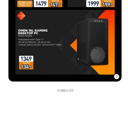
7
PUBBLICITÀ