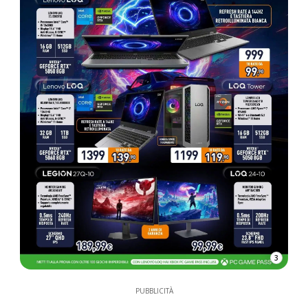
3
PUBBLICITÀ