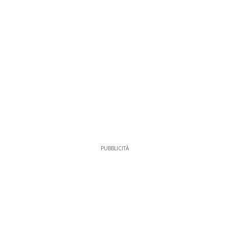
PUBBLICITÀ