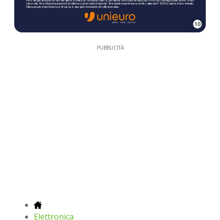
10
PUBBLICITÀ
Elettronica