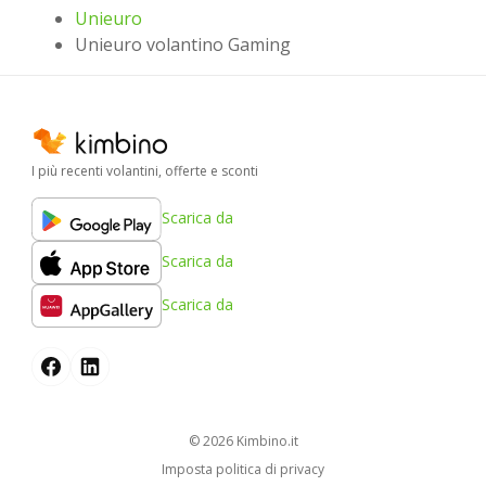
Unieuro
Unieuro volantino Gaming
I più recenti volantini, offerte e sconti
Scarica da
Scarica da
Scarica da
© 2026
kimbino.it
Imposta politica di privacy