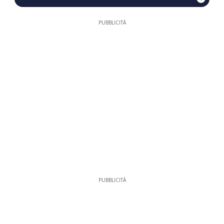
PUBBLICITÀ
PUBBLICITÀ