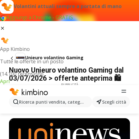
Volantini attuali sempre a portata di mano
Aggiungi a Chrome - GRATIS
App Kimbino
Unieuro volantino Gaming
Tutte le offerte in un posto
Nuovo Unieuro volantino Gaming dal
(14.100 recensioni)
03/07/2026 > offerte anteprima 🛍️
Apri
PUBBLICITÀ
Ricerca punti vendita, categorie, prodotti...
Scegli città