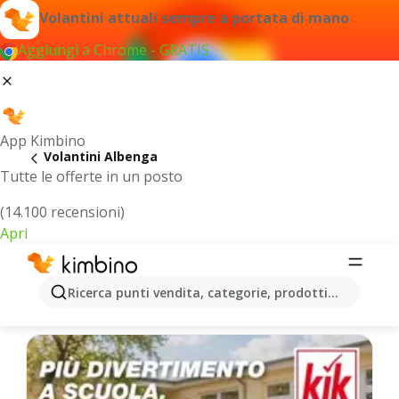
Volantini attuali sempre a portata di mano
Aggiungi a Chrome - GRATIS
App Kimbino
Volantini Albenga
Tutte le offerte in un posto
(14.100 recensioni)
Apri
Albenga - Volantini più recenti
Ricerca punti vendita, categorie, prodotti...
Selezioniamo per te le ultime offerte più popolari