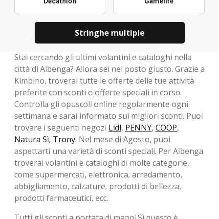
Decathlon
Gamelife
Stringhe multiple
Stai cercando gli ultimi volantini e cataloghi nella
città di Albenga? Allora sei nel posto giusto. Grazie a
Kimbino, troverai tutte le offerte delle tue attività
preferite con sconti o offerte speciali in corso.
Controlla gli opuscoli online regolarmente ogni
settimana e sarai informato sui migliori sconti. Puoi
trovare i seguenti negozi
Lidl
,
PENNY
,
COOP
,
Natura Sì
,
Trony
. Nel mese di Agosto, ​​puoi
aspettarti una varietà di sconti speciali. Per Albenga
troverai volantini e cataloghi di molte categorie,
come supermercati, elettronica, arredamento,
abbigliamento, calzature, prodotti di bellezza,
prodotti farmaceutici, ecc.
Tutti gli sconti a portata di mano! Sì,questo è