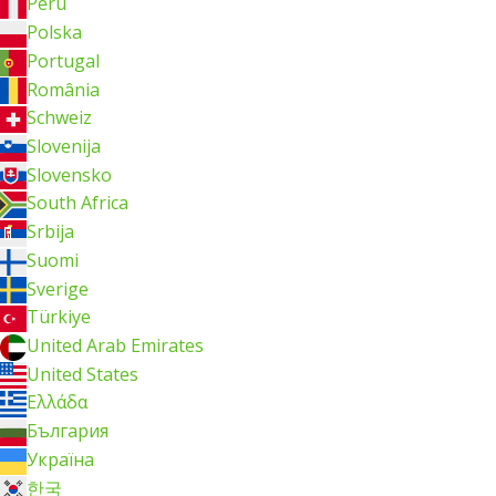
Perú
Polska
Portugal
România
Schweiz
Slovenija
Slovensko
South Africa
Srbija
Suomi
Sverige
Türkiye
United Arab Emirates
United States
Ελλάδα
България
Україна
한국