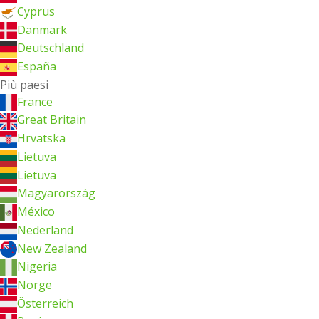
Cyprus
Danmark
Deutschland
España
Più paesi
France
Great Britain
Hrvatska
Lietuva
Lietuva
Magyarország
México
Nederland
New Zealand
Nigeria
Norge
Österreich