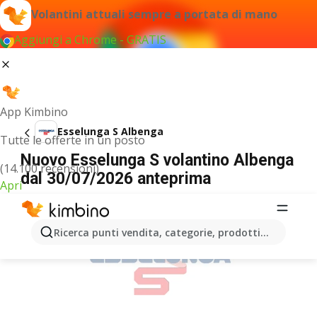
Volantini attuali sempre a portata di mano
Aggiungi a Chrome - GRATIS
App Kimbino
Esselunga S Albenga
Tutte le offerte in un posto
Nuovo Esselunga S volantino Albenga
(14.100 recensioni)
dal 30/07/2026 anteprima
Apri
PUBBLICITÀ
Ricerca punti vendita, categorie, prodotti...